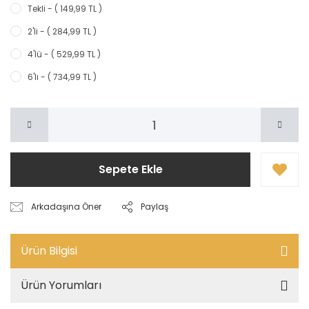
Tekli - ( 149,99 TL )
2'li - ( 284,99 TL )
4'lü - ( 529,99 TL )
6'lı - ( 734,99 TL )
Sepete Ekle
Arkadaşına Öner
Paylaş
Ürün Bilgisi
Ürün Yorumları