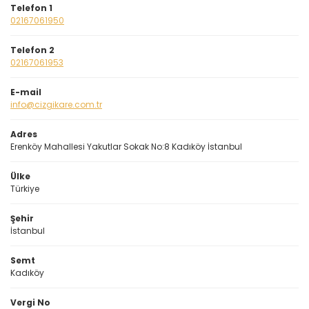
Telefon 1
02167061950
Telefon 2
02167061953
E-mail
info@cizgikare.com.tr
Adres
Erenköy Mahallesi Yakutlar Sokak No:8 Kadıköy İstanbul
Ülke
Türkiye
Şehir
İstanbul
Semt
Kadıköy
Vergi No