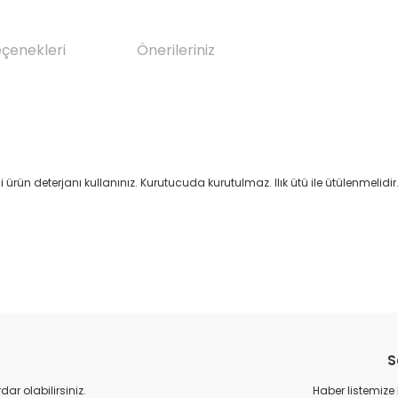
eçenekleri
Önerileriniz
ürün deterjanı kullanınız. Kurutucuda kurutulmaz. Ilık ütü ile ütülenmelidir.
da yetersiz gördüğünüz noktaları öneri formunu kullanarak tarafımıza il
Bu ürüne ilk yorumu siz yapın!
S
Yorum Yaz
r olabilirsiniz.
Haber listemize