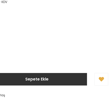
+ KDV
Sepete Ekle
ylaş