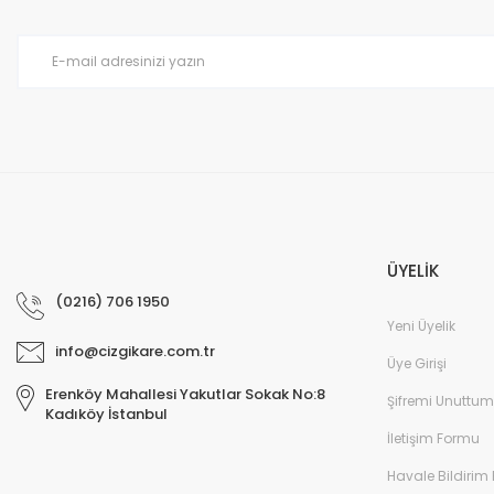
Ürün bilgilerinde hatalar bulunuyor.
Ürün fiyatı diğer sitelerden daha pahalı.
Bu ürüne benzer farklı alternatifler olmalı.
ÜYELİK
(0216) 706 1950
Yeni Üyelik
info@cizgikare.com.tr
Üye Girişi
Erenköy Mahallesi Yakutlar Sokak No:8
Şifremi Unuttum
Kadıköy İstanbul
İletişim Formu
Havale Bildirim