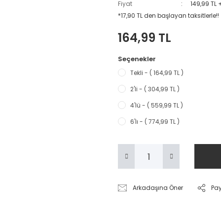
Fiyat
149,99 TL 
*17,90 TL den başlayan taksitlerle!!
164,99 TL
Seçenekler
Tekli - ( 164,99 TL )
2'li - ( 304,99 TL )
4'lü - ( 559,99 TL )
6'lı - ( 774,99 TL )
Arkadaşına Öner
Pa