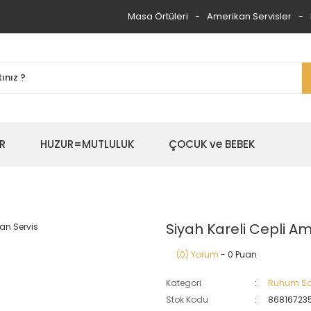
Masa Örtüleri
Amerikan Servisler
R
HUZUR=MUTLULUK
ÇOCUK ve BEBEK
Siyah Kareli Cepli Am
(0) Yorum
- 0 Puan
Kategori
Ruhum Sa
Stok Kodu
86816723