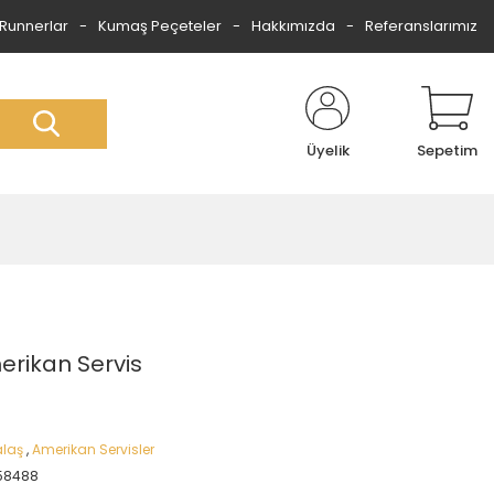
Runnerlar
Kumaş Peçeteler
Hakkımızda
Referanslarımız
Üyelik
Sepetim
erikan Servis
laş
,
Amerikan Servisler
58488