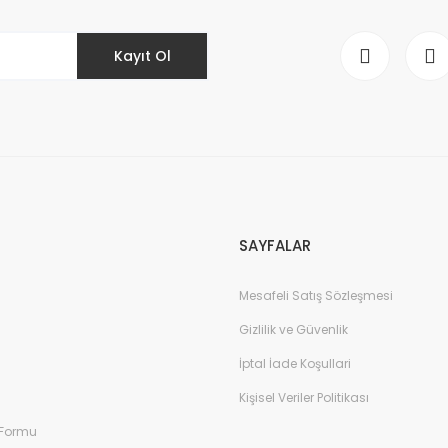
Kayıt Ol
Gönder
SAYFALAR
Mesafeli Satış Sözleşmesi
Gizlilik ve Güvenlik
İptal İade Koşullari
Kişisel Veriler Politikası
 Formu