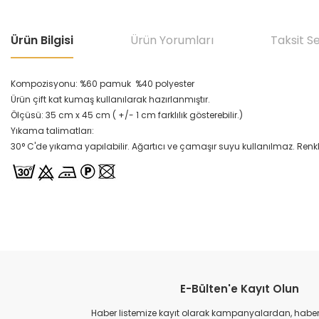
Ürün Bilgisi
Ürün Yorumları
Taksit S
Kompozisyonu: %60 pamuk %40 polyester
Ürün çift kat kumaş kullanılarak hazırlanmıştır.
Ölçüsü: 35 cm x 45 cm ( +/- 1 cm farklılık gösterebilir.)
Yıkama talimatları:
30° C'de yıkama yapılabilir. Ağartıcı ve çamaşır suyu kullanılmaz. Renkli 
Bu ürünün fiyat bilgisi, resim, ürün açıklamalarında ve diğer konular
Görüş ve önerileriniz için teşekkür ederiz.
E-Bülten'e Kayıt Olun
Ürün resmi kalitesiz, bozuk veya görüntülenemiyor.
Ürün açıklamasında eksik bilgiler bulunuyor.
Haber listemize kayıt olarak kampanyalardan, haberda