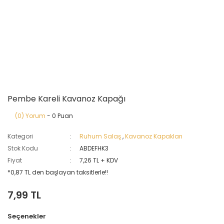
Pembe Kareli Kavanoz Kapağı
(0) Yorum
- 0 Puan
Kategori
Ruhum Salaş
,
Kavanoz Kapakları
Stok Kodu
ABDEFHK3
Fiyat
7,26 TL + KDV
*0,87 TL den başlayan taksitlerle!!
7,99 TL
Seçenekler