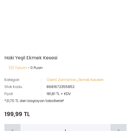
Haki Yeşil Ekmek Kesesi
(0) Yorum
- 0 Puan
Kategori
Özenli Zamanlar
,
Ekmek Keseleri
Stok Kodu
8681672355852
Fiyat
181,81 TL + KDV
*21,70 TL den başlayan taksitlerle!!
199,99 TL